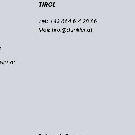
TIROL
Tel.:
+43 664 614 28 86
Mail:
tirol@dunkler.at
5
ler.at