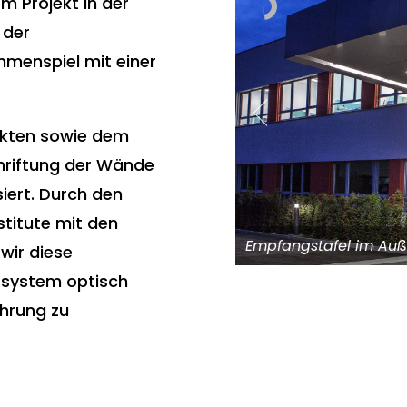
m Projekt in der
 der
mmenspiel mit einer
ekten sowie dem
hriftung der Wände
siert. Durch den
titute mit den
Empfangstafel im Auß
wir diese
ssystem optisch
ührung zu