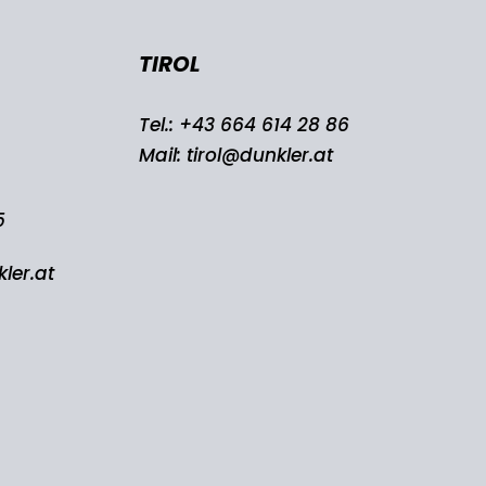
TIROL
Tel.:
+43 664 614 28 86
Mail:
tirol@dunkler.at
5
ler.at