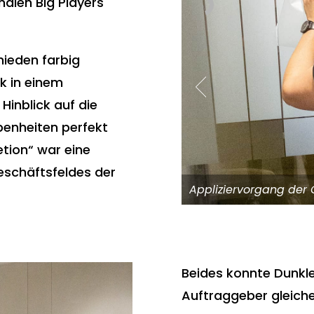
nalen Big Players
hieden farbig
k in einem
 Hinblick auf die
ebenheiten perfekt
tion“ war eine
eschäftsfeldes der
Appliziervorgang der 
Beides konnte Dunkl
Auftraggeber gleich