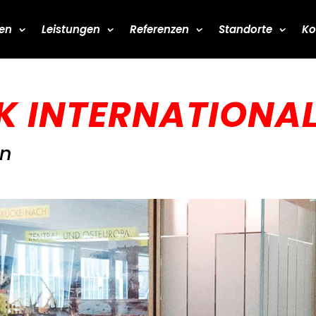
en
Leistungen
Referenzen
Standorte
Ko
NK INTERNATIONA
en